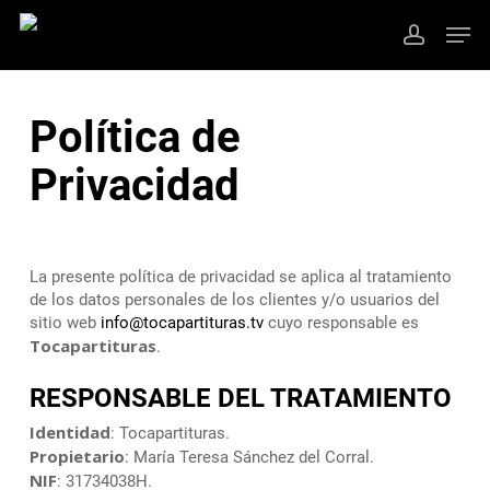
Ir
Men
al
cuenta
contenido
Cerrar
principal
Menú
Política de
Privacidad
La presente política de privacidad se aplica al tratamiento
de los datos personales de los clientes y/o usuarios del
sitio web
info@tocapartituras.tv
cuyo responsable es
Tocapartituras
.
RESPONSABLE DEL TRATAMIENTO
Identidad
: Tocapartituras.
Propietario
: María Teresa Sánchez del Corral.
NIF
: 31734038H.