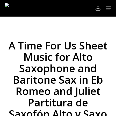
Ir
Men
al
cuenta
contenido
Cerrar
principal
Menú
A Time For Us Sheet
Music for Alto
Saxophone and
Baritone Sax in Eb
Romeo and Juliet
Partitura de
Saxofón Alto y Saxo