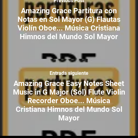
Previous Post
Amazing Grace Partitura con
Notas en Sol Mayor (G) Flautas
Violín Oboe... Música Cristiana
Himnos del Mundo Sol Mayor
Entrada siguiente
Amazing Grace Easy Notes Sheet
Music in G Major (Sol) Flute Violin
Recorder Oboe... Música
Cristiana Himnos del Mundo Sol
Mayor