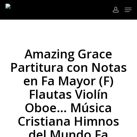
Ir
Men
al
cuenta
contenido
Cerrar
principal
Menú
Amazing Grace
Partitura con Notas
en Fa Mayor (F)
Flautas Violín
Oboe… Música
Cristiana Himnos
del Mundo Fa