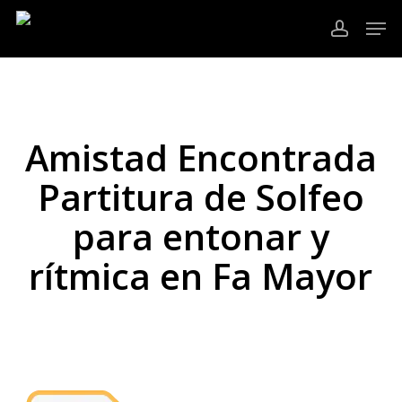
Ir
Men
al
cuenta
contenido
Cerrar
principal
Menú
Amistad Encontrada
Partitura de Solfeo
para entonar y
rítmica en Fa Mayor