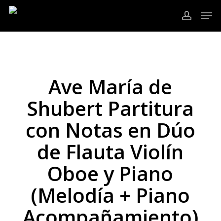
Ir
Men
al
cuenta
contenido
Cerrar
principal
Menú
Ave María de
Shubert Partitura
con Notas en Dúo
de Flauta Violín
Oboe y Piano
(Melodía + Piano
Acompañamiento)