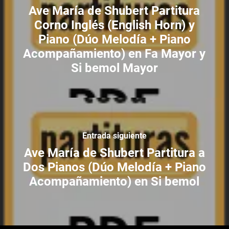
Ave María de Shubert Partitura
Corno Inglés (English Horn) y
Piano (Dúo Melodía + Piano
Acompañamiento) en Fa Mayor y
Si bemol Mayor
Entrada siguiente
Ave María de Shubert Partitura a
Dos Pianos (Dúo Melodía + Piano
Acompañamiento) en Si bemol