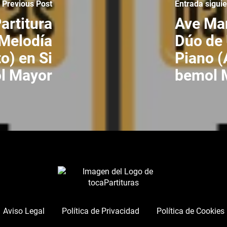
Previous Post
Entrada sigui
artitura
Ave Mar
(Melodía
Dúo de 
) en Si
Piano 
l Mayor
bemol 
Aviso Legal
Política de Privacidad
Política de Cookies