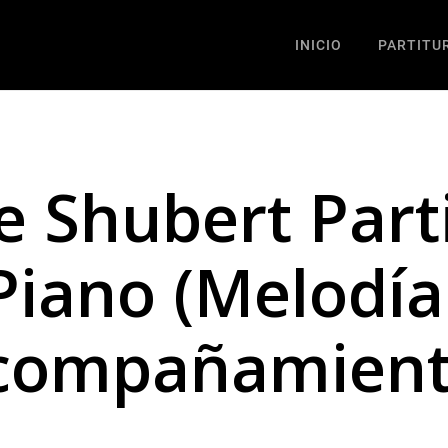
INICIO
PARTITU
e Shubert Part
 Piano (Melodía
compañamient