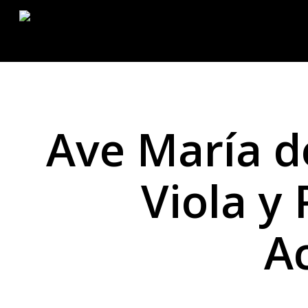
Ir
al
contenido
principal
Ave María d
Viola y
A