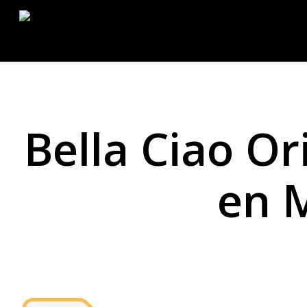
Ir
al
contenido
principal
Bella Ciao Or
en 