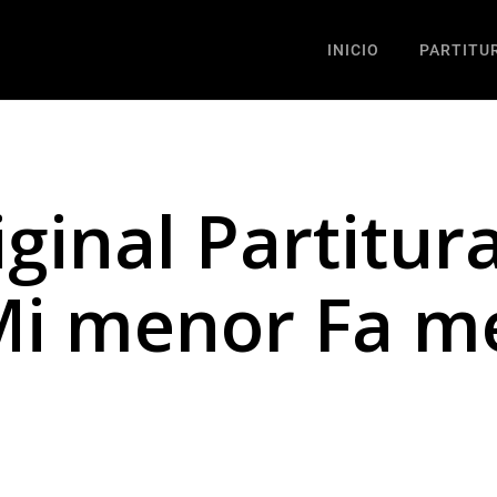
INICIO
PARTITU
iginal Partitur
Mi menor Fa m