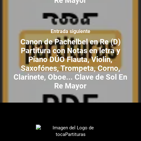
Re Mayor
Entrada siguiente
Canon de Pachelbel en Re (D)
Partitura con Notas en letra y
Piano DÚO Flauta, Violin,
Saxofónes, Trompeta, Corno,
Clarinete, Oboe... Clave de Sol En
Re Mayor