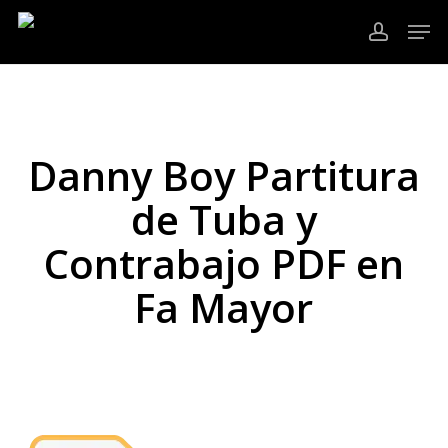
Ir
Men
al
cuenta
contenido
Cerrar
principal
Menú
Danny Boy Partitura
de Tuba y
Contrabajo PDF en
Fa Mayor