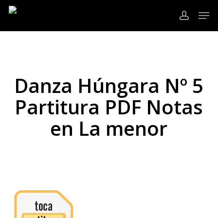
Ir
Men
al
cuenta
contenido
Cerrar
principal
Menú
Danza Húngara Nº 5
Partitura PDF Notas
en La menor