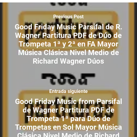
Previous Post
Good Friday Music Parsifal de R.
Wagner Partitura PDF de Dúo de
Trompeta 1ª y 2ª en FA Mayor
Música Clásica Nivel Medio de
Richard Wagner Dúos
Entrada siguiente
Good Friday Music from Parsifal
de Wagner Partitura PDF de
Trompeta 1ª para Dúo de
Trompetas en Sol Mayor Música
Clásica Nivel Medio de Richard