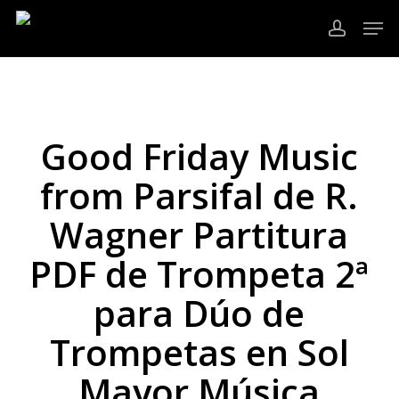
Ir
Men
al
cuenta
contenido
Cerrar
principal
Menú
Good Friday Music
from Parsifal de R.
Wagner Partitura
PDF de Trompeta 2ª
para Dúo de
Trompetas en Sol
Mayor Música