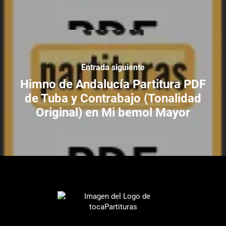
Entrada siguiente
Himno de Andalucía Partitura PDF
de Tuba y Contrabajo (Tonalidad
Original) en Mi bemol Mayor