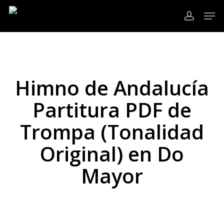
Ir
Men
al
cuenta
contenido
Cerrar
principal
Menú
Himno de Andalucía
Partitura PDF de
Trompa (Tonalidad
Original) en Do
Mayor