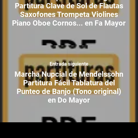
Partitura Clave de Sol de Flautas
Saxofones Trompeta Violines
Piano Oboe Cornos... en Fa Mayor
Entrada siguiente
Marcha Nupcial de Mendelssohn
Partitura Fácil Tablatura del
Punteo de Banjo (Tono original)
en Do Mayor