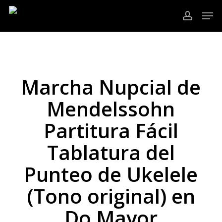
Ir
Men
al
cuenta
contenido
Cerrar
principal
Menú
Marcha Nupcial de
Mendelssohn
Partitura Fácil
Tablatura del
Punteo de Ukelele
(Tono original) en
Do Mayor