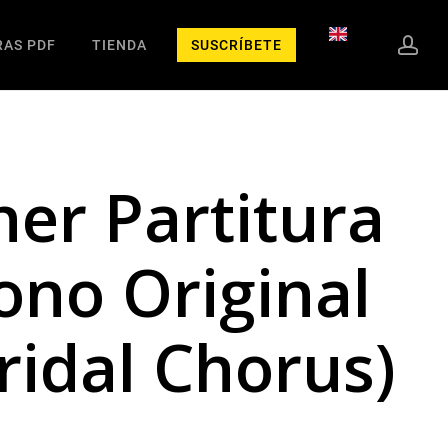
cue
RAS PDF
TIENDA
SUSCRÍBETE
er Partitura
ono Original
ridal Chorus)