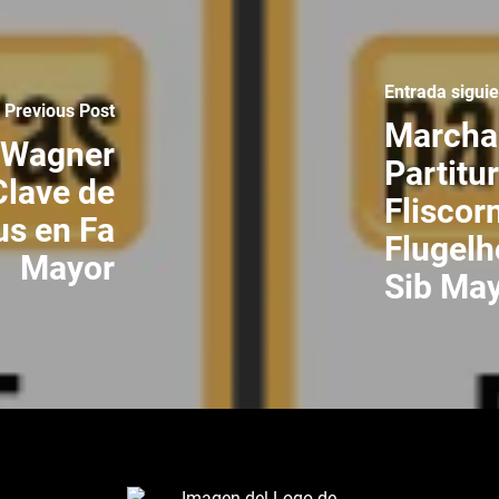
Entrada sigui
Previous Post
Marcha 
. Wagner
Partitu
Clave de
Fliscor
us en Fa
Flugelh
Mayor
Sib Ma