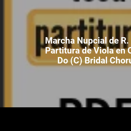
Marcha Nupcial de R
Partitura de Viola en 
Do (C) Bridal Chor