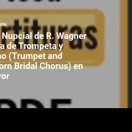
ente
Nupcial de R. Wagner
ra de Trompeta y
no (Trumpet and
orn Bridal Chorus) en
yor