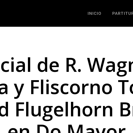
INICIO
PARTITU
ial de R. Wagn
 y Fliscorno T
 Flugelhorn B
en Do Mayor