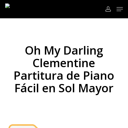
Ir
Men
al
cuenta
contenido
Cerrar
principal
Menú
Oh My Darling
Clementine
Partitura de Piano
Fácil en Sol Mayor