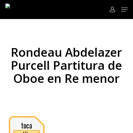
Ir
Men
al
cuenta
contenido
Cerrar
principal
Menú
Rondeau Abdelazer
Purcell Partitura de
Oboe en Re menor