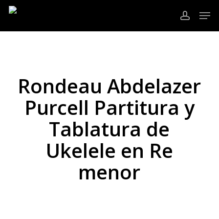
Ir
Men
al
cuenta
contenido
Cerrar
principal
Menú
Rondeau Abdelazer
Purcell Partitura y
Tablatura de
Ukelele en Re
menor