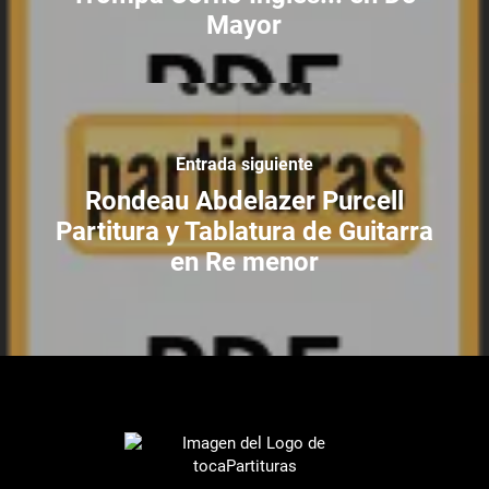
Mayor
Entrada siguiente
Rondeau Abdelazer Purcell
Partitura y Tablatura de Guitarra
en Re menor