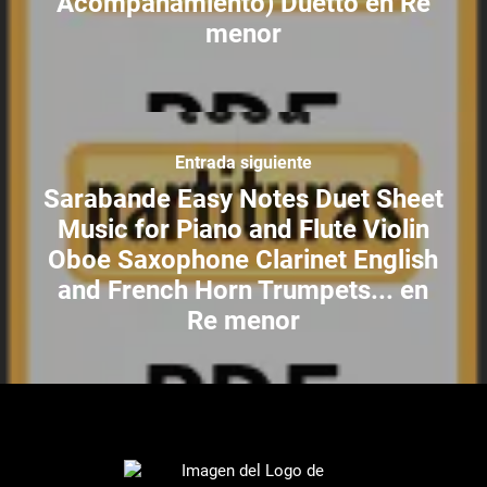
Acompañamiento) Duetto en Re
menor
Entrada siguiente
Sarabande Easy Notes Duet Sheet
Music for Piano and Flute Violin
Oboe Saxophone Clarinet English
and French Horn Trumpets... en
Re menor