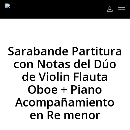
Ir
Men
al
cuenta
contenido
Cerrar
principal
Menú
Sarabande Partitura
con Notas del Dúo
de Violin Flauta
Oboe + Piano
Acompañamiento
en Re menor