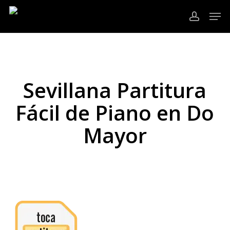
Ir
Men
al
cuenta
contenido
Cerrar
principal
Menú
Sevillana Partitura
Fácil de Piano en Do
Mayor