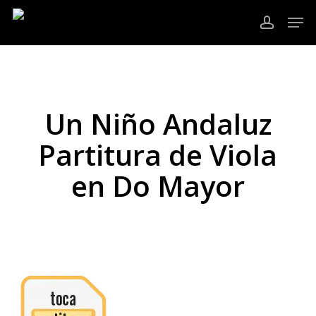
Ir
Men
al
cuenta
contenido
Cerrar
principal
Menú
Un Niño Andaluz
Partitura de Viola
en Do Mayor