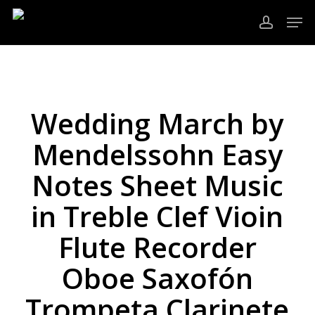
Ir
Men
al
cuenta
contenido
Cerrar
principal
Menú
Wedding March by
Mendelssohn Easy
Notes Sheet Music
in Treble Clef Vioin
Flute Recorder
Oboe Saxofón
Trompeta Clarinete