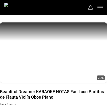
Ir
Men
al
cuenta
contenido
Cerrar
principal
Menú
2:26
Beautiful Dreamer KARAOKE NOTAS Fácil con Partitura
de Flauta Violín Oboe Piano
hace 2 años