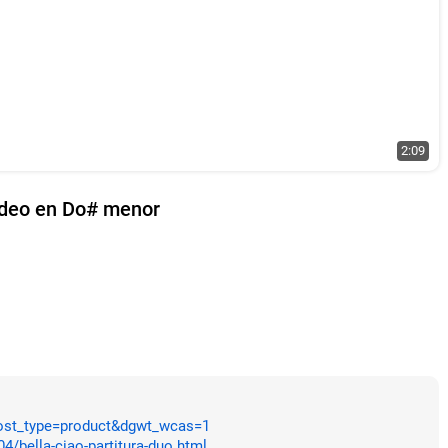
2:09
video en Do# menor
&post_type=product&dgwt_wcas=1
4/bella-ciao-partitura-duo.html