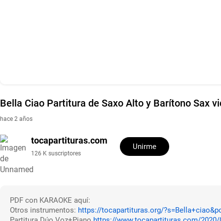
Bella Ciao Partitura de Saxo Alto y Barítono Sax 
hace 2 años
tocapartituras.com
Unirme
126 K suscriptores
PDF con KARAOKE aquí:
Otros instrumentos:
https://tocapartituras.org/?s=Bella+ciao
Partitura Dúo Voz+Piano
https://www.tocapartituras.com/2020/0