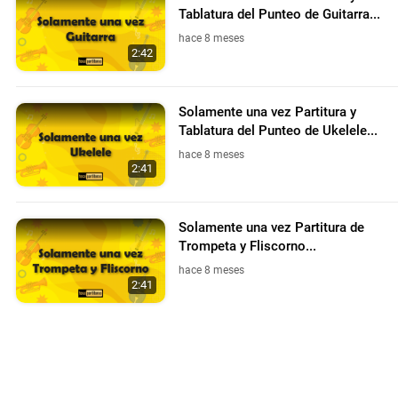
Tablatura del Punteo de Guitarra...
hace 8 meses
2:42
Solamente una vez Partitura y
Tablatura del Punteo de Ukelele...
hace 8 meses
2:41
Solamente una vez Partitura de
Trompeta y Fliscorno...
hace 8 meses
2:41