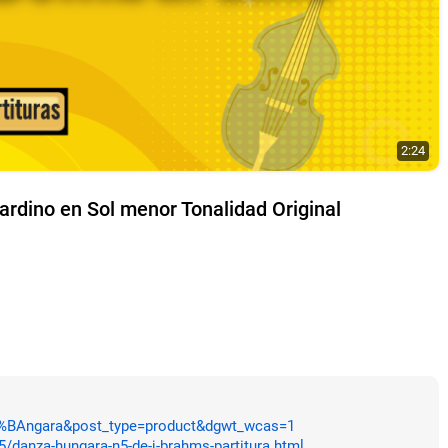
2:24
ardino en Sol menor Tonalidad Original
C3%BAngara&post_type=product&dgwt_wcas=1
/danza-hungara-n5-de-j-brahms-partitura.html