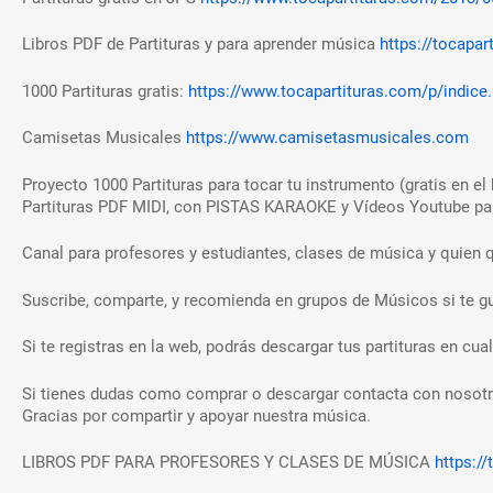
Libros PDF de Partituras y para aprender música
https://tocapar
1000 Partituras gratis:
https://www.tocapartituras.com/p/indice
Camisetas Musicales
https://www.camisetasmusicales.com
Proyecto 1000 Partituras para tocar tu instrumento (gratis en el 
Partituras PDF MIDI, con PISTAS KARAOKE y Vídeos Youtube para
Canal para profesores y estudiantes, clases de música y quien q
Suscribe, comparte, y recomienda en grupos de Músicos si te gu
Si te registras en la web, podrás descargar tus partituras en c
Si tienes dudas como comprar o descargar contacta con nosotr
Gracias por compartir y apoyar nuestra música.
LIBROS PDF PARA PROFESORES Y CLASES DE MÚSICA
https://