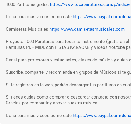
1000 Partituras gratis:
https://www.tocapartituras.com/p/indice
Dona para más vídeos como este
https://www.paypal.com/don
Camisetas Musicales
https://www.camisetasmusicales.com
Proyecto 1000 Partituras para tocar tu instrumento (gratis en el 
Partituras PDF MIDI, con PISTAS KARAOKE y Vídeos Youtube para
Canal para profesores y estudiantes, clases de música y quien q
Suscribe, comparte, y recomienda en grupos de Músicos si te gu
Si te registras en la web, podrás descargar tus partituras en c
Si tienes dudas como comprar o descargar contacta con nosotr
Gracias por compartir y apoyar nuestra música.
Dona para más vídeos como este
https://www.paypal.com/don