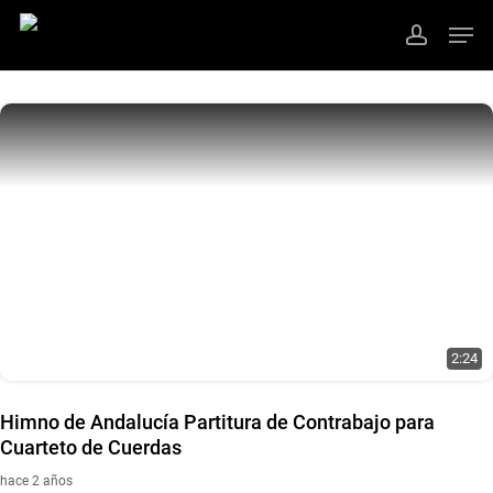
Ir
Men
al
cuenta
contenido
Cerrar
principal
Menú
2:24
Himno de Andalucía Partitura de Contrabajo para
Cuarteto de Cuerdas
hace 2 años