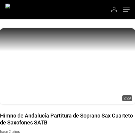
Ir
Men
al
cuenta
contenido
Cerrar
principal
Menú
2:29
Himno de Andalucía Partitura de Soprano Sax Cuarteto
de Saxofones SATB
hace 2 años