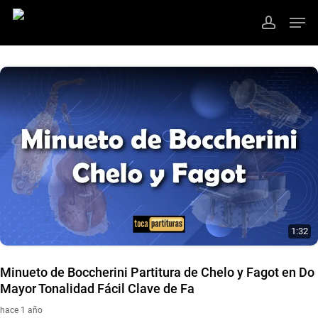
Ir
Men
al
cuenta
contenido
Cerrar
principal
Menú
1:32
Minueto de Boccherini Partitura de Chelo y Fagot en Do
Mayor Tonalidad Fácil Clave de Fa
hace 1 año