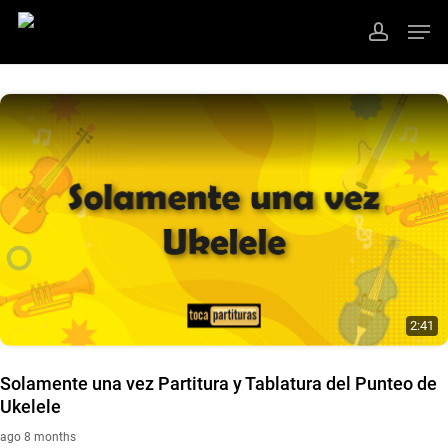
Skip
Men
to
account
main
Close
content
Menu
2:41
Solamente una vez Partitura y Tablatura del Punteo de
Ukelele
ago 8 months