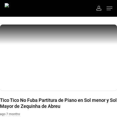
Skip
Men
to
account
main
Close
content
Menu
Tico Tico No Fuba Partitura de Piano en Sol menor y Sol
Mayor de Zequinha de Abreu
ago 7 months