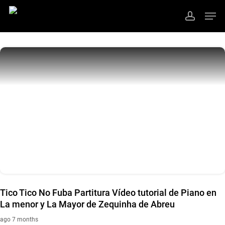
Skip
Men
to
account
main
Close
content
Menu
Tico Tico No Fuba Partitura Vídeo tutorial de Piano en
La menor y La Mayor de Zequinha de Abreu
ago 7 months