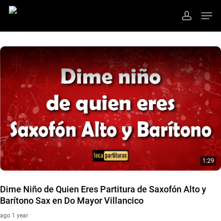
Skip
Men
to
account
main
Close
content
Menu
1:29
Dime Niño de Quien Eres Partitura de Saxofón Alto y
Barítono Sax en Do Mayor Villancico
ago 1 year